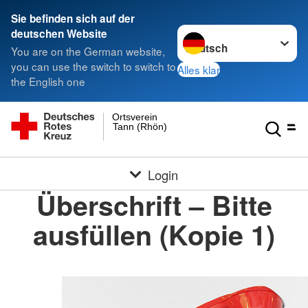
Sie befinden sich auf der
Sprache wechseln zu
deutschen Website
You are on the German website,
you can use the switch to switch to
Alles klar
the English one
Ortsverein
Tann (Rhön)
Login
Überschrift – Bitte
ausfüllen (Kopie 1)