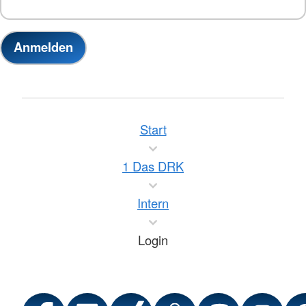
Start
1 Das DRK
Intern
Login