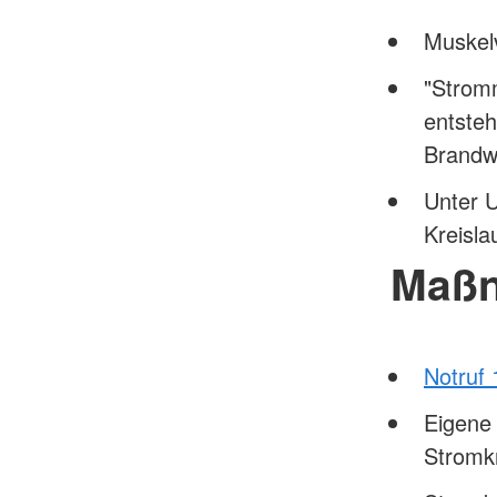
Muskel
"Stromm
entste
Brand
Unter 
Kreislau
Maß
Notruf 
Eigene 
Stromk