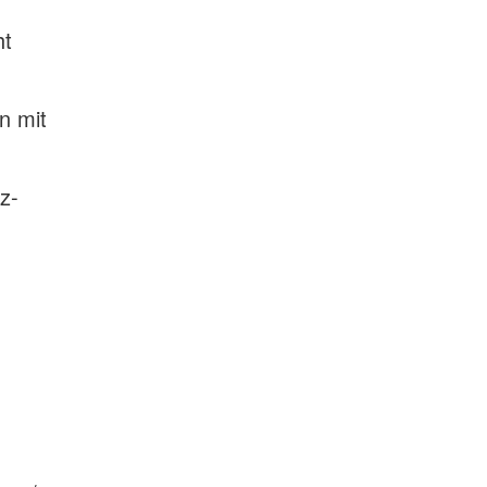
ht
n
n mit
z-