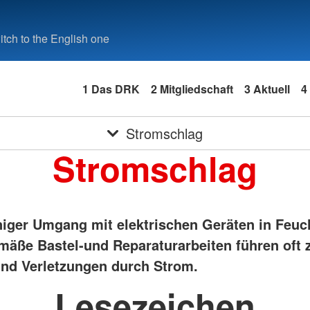
tch to the English one
1 Das DRK
2 Mitgliedschaft
3 Aktuell
4
Stromschlag
Stromschlag
niger Umgang mit elektrischen Geräten in Feu
äße Bastel-und Reparaturarbeiten führen oft 
und Verletzungen durch Strom.
Lesezeichen