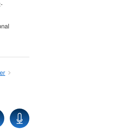
-
onal
er