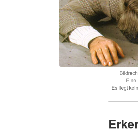
Bildrec
Eine 
Es liegt ke
Erke