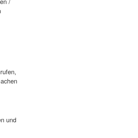
en /
n
rufen,
machen
en und