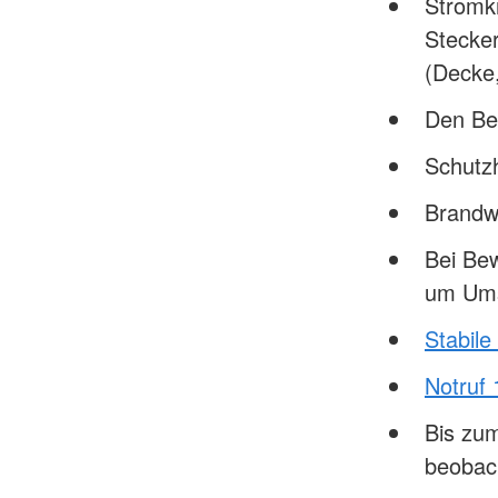
Stromkr
Stecker
(Decke,
Den Bet
Schutz
Brandw
Bei Bew
um Ums
Stabile
Notruf 
Bis zum
beobac