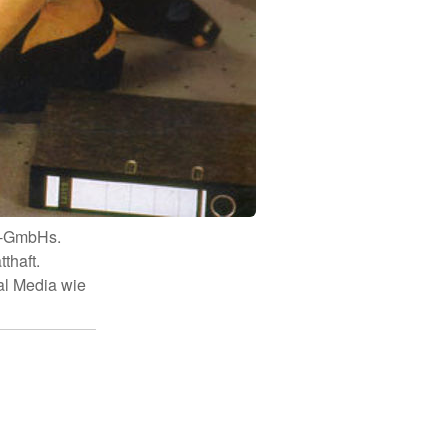
K-GmbHs.
thaft.
al Media wie