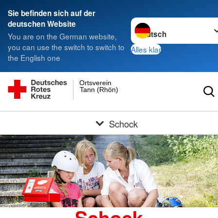
Sie befinden sich auf der
Sprache wechseln zu
deutschen Website
You are on the German website,
you can use the switch to switch to
Alles klar
the English one
Ortsverein
Tann (Rhön)
Schock
Schock