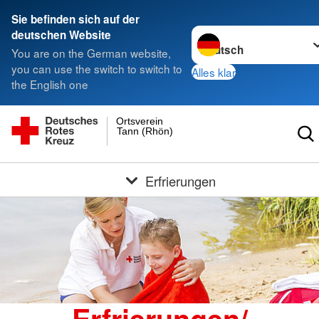
Sie befinden sich auf der
Sprache wechseln zu
deutschen Website
You are on the German website,
you can use the switch to switch to
Alles klar
the English one
Ortsverein
Tann (Rhön)
Erfrierungen
Erfrierungen/